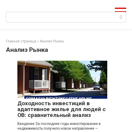
Перейти
к
Поиск:
контенту
Главная страница
»
Анализ Рынка
Анализ Рынка
Доходность инвестиций в
адаптивное жилье для людей с
ОВ: сравнительный анализ
Введение За последние годы инвестирование в
недвижимость получило новое направление —