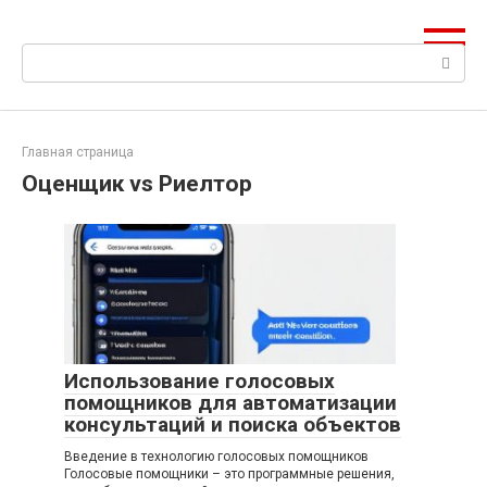
Перейти
к
Поиск:
контенту
Главная страница
Оценщик vs Риелтор
Использование голосовых
помощников для автоматизации
консультаций и поиска объектов
Введение в технологию голосовых помощников
Голосовые помощники – это программные решения,