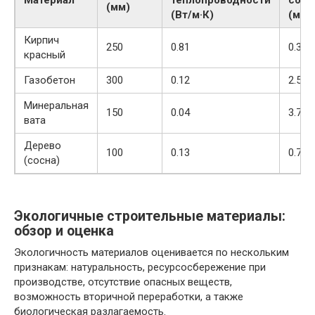
(мм)
(Вт/м·К)
(м²·К
Кирпич
250
0.81
0.31
красный
Газобетон
300
0.12
2.5
Минеральная
150
0.04
3.75
вата
Дерево
100
0.13
0.77
(сосна)
Экологичные строительные материалы:
обзор и оценка
Экологичность материалов оценивается по нескольким
признакам: натуральность, ресурсосбережение при
производстве, отсутствие опасных веществ,
возможность вторичной переработки, а также
биологическая разлагаемость.