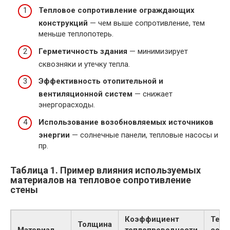
Тепловое сопротивление ограждающих
конструкций
— чем выше сопротивление, тем
меньше теплопотерь.
Герметичность здания
— минимизирует
сквозняки и утечку тепла.
Эффективность отопительной и
вентиляционной систем
— снижает
энергорасходы.
Использование возобновляемых источников
энергии
— солнечные панели, тепловые насосы и
пр.
Таблица 1. Пример влияния используемых
материалов на тепловое сопротивление
стены
Коэффициент
Тепл
Толщина
Материал
теплопроводности
сопр